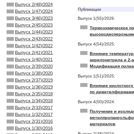
Выпуск 2(48)/2024
Публикации
Выпуск 1(47)/2024
Выпуск 3(46)/2023
Выпуск 1(55)/2026:
Выпуск 2(45)/2023
Термохимическое п
Выпуск 1(44)/2023
высокодисперсными
Выпуск 2(43)/2022
Выпуск 4(54)/2025:
Выпуск 1(42)/2022
Выпуск 2(41)/2021
Влияние температур
Выпуск 1(40)/2021
акрилонитрила и 2-
Выпуск 2(39)/2020
Модификация полиа
Выпуск 1(38)/2020
Выпуск 1(51)/2025:
Выпуск 2(37)/2019
Влияние кислотного
Выпуск 1(36)/2019
по диметилформами
Выпуск 2(35)/2018
Выпуск 1(34)/2018
Выпуск 4(50)/2024:
Выпуск 2(33)/2017
Получение и исслед
Выпуск 1(32)/2017
метилпропансульфо
Выпуск 2(31)/2016
материалов
Выпуск 1(30)/2016
Выпуск 2(48)/2024: