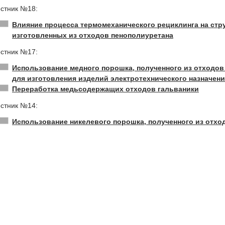
стник №18:
Влияние процесса термомеханического рециклинга на стр
изготовленных из отходов пенополиуретана
стник №17:
Использование медного порошка, полученного из отходов
для изготовления изделий электротехнического назначен
Переработка медьсодержащих отходов гальваники
стник №14:
Использование никелевого порошка, полученного из отхо