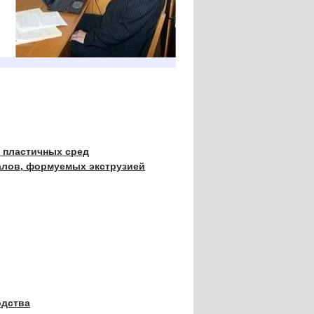
 пластичных сред
алов, формуемых экструзией
одства