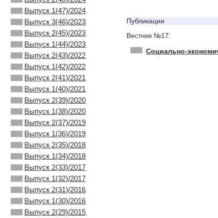
Выпуск 1(47)/2024
Публикации
Выпуск 3(46)/2023
Выпуск 2(45)/2023
Вестник №17:
Выпуск 1(44)/2023
Социально-экономич
Выпуск 2(43)/2022
Выпуск 1(42)/2022
Выпуск 2(41)/2021
Выпуск 1(40)/2021
Выпуск 2(39)/2020
Выпуск 1(38)/2020
Выпуск 2(37)/2019
Выпуск 1(36)/2019
Выпуск 2(35)/2018
Выпуск 1(34)/2018
Выпуск 2(33)/2017
Выпуск 1(32)/2017
Выпуск 2(31)/2016
Выпуск 1(30)/2016
Выпуск 2(29)/2015