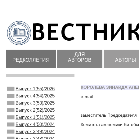
ДЛЯ
РЕДКОЛЛЕГИЯ
АВТОРОВ
АВТОРЫ
КОРОЛЕВА ЗИНАИДА АЛ
Выпуск 1(55)/2026
Выпуск 4(54)/2025
e-mail:
Выпуск 3(53)/2025
Выпуск 2(52)/2025
заместитель Председателя
Выпуск 1(51)/2025
Выпуск 4(50)/2024
Комитета экономики Витебск
Выпуск 3(49)/2024
Выпуск 2(48)/2024