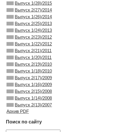
Выпуск 1(28)/2015
Выпуск 2(27)/2014
Выпуск 1(26)/2014
Выпуск 2(25)/2013
Выпуск 1(24)/2013
Выпуск 2(23)/2012
Выпуск 1(22)/2012
Выпуск 2(21)/2011
Выпуск 1(20)/2011
Выпуск 2(19)/2010
Выпуск 1(18)/2010
Выпуск 2(17)/2009
Выпуск 1(16)/2009
Выпуск 2(15)/2008
Выпуск 1(14)/2008
Выпуск 2(13)/2007
Архив PDF
Поиск по сайту