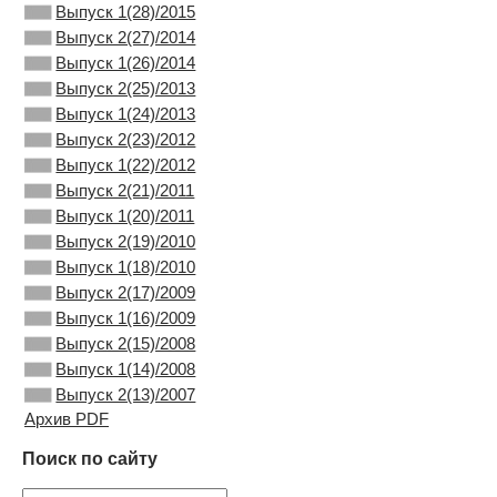
Выпуск 1(28)/2015
Выпуск 2(27)/2014
Выпуск 1(26)/2014
Выпуск 2(25)/2013
Выпуск 1(24)/2013
Выпуск 2(23)/2012
Выпуск 1(22)/2012
Выпуск 2(21)/2011
Выпуск 1(20)/2011
Выпуск 2(19)/2010
Выпуск 1(18)/2010
Выпуск 2(17)/2009
Выпуск 1(16)/2009
Выпуск 2(15)/2008
Выпуск 1(14)/2008
Выпуск 2(13)/2007
Архив PDF
Поиск по сайту