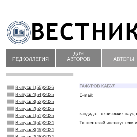
ДЛЯ
РЕДКОЛЛЕГИЯ
АВТОРОВ
АВТОРЫ
ГАФУРОВ КАБУЛ
Выпуск 1(55)/2026
Выпуск 4(54)/2025
E-mail:
Выпуск 3(53)/2025
Выпуск 2(52)/2025
кандидат технических наук
Выпуск 1(51)/2025
Выпуск 4(50)/2024
Ташкентский институт текс
Выпуск 3(49)/2024
Выпуск 2(48)/2024