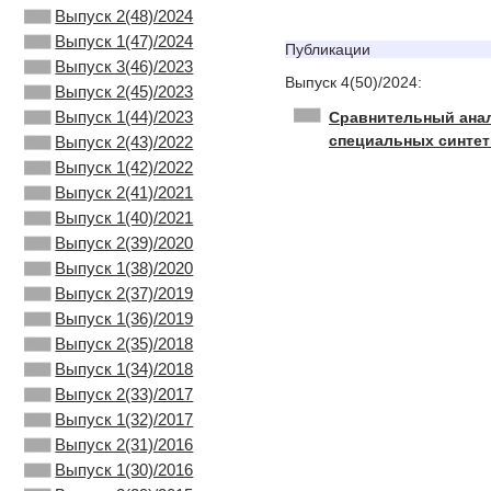
Выпуск 2(48)/2024
Выпуск 1(47)/2024
Публикации
Выпуск 3(46)/2023
Выпуск 4(50)/2024:
Выпуск 2(45)/2023
Выпуск 1(44)/2023
Сравнительный анал
специальных синтет
Выпуск 2(43)/2022
Выпуск 1(42)/2022
Выпуск 2(41)/2021
Выпуск 1(40)/2021
Выпуск 2(39)/2020
Выпуск 1(38)/2020
Выпуск 2(37)/2019
Выпуск 1(36)/2019
Выпуск 2(35)/2018
Выпуск 1(34)/2018
Выпуск 2(33)/2017
Выпуск 1(32)/2017
Выпуск 2(31)/2016
Выпуск 1(30)/2016