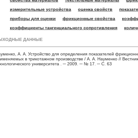
измерительные устройства
оценка свойств
показат
приборы для оценки
фрикционные свойства
коэффи
коэффициенты тангенциального сопротивления
колич
ЫХОДНЫЕ ДАННЫЕ
уменко, А. А. Устройство для определения показателей фрикционн
именяемых в трикотажном производстве / А. А. Науменко // Вестни
хнологического университета . ─ 2009. ─ № 17. ─ С. 63