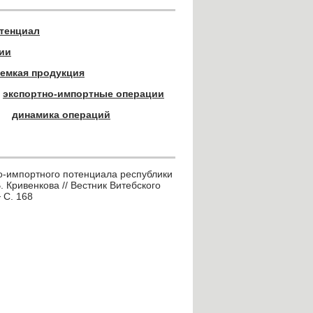
тенциал
ии
оемкая продукция
экспортно-импортные операции
динамика операций
но-импортного потенциала республики
. Кривенкова // Вестник Витебского
 С. 168