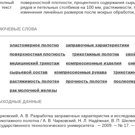
полный
поверхностной плотности, процентного содержания сырь
текст
рядов и петельных столбиков на 100 мм, растяжимости,
изменения линейных размеров после мокрых обработок
ЛЮЧЕВЫЕ СЛОВА
эластомерное полотно
заправочные характеристики
поверхностная плотность
трикотажные полотна
сво
медицинский трикотаж
компрессионные изделия
он
сырьевой состав
компрессионные рукава
трикотаж
растяжимость полотен
прочность полотен
послеопе
рак молочной железы
ЫХОДНЫЕ ДАННЫЕ
рковский, А. В. Разработка заправочных характеристик и исследов
икотажного полотна / А. В. Чарковский, Н. Л. Надёжная, В. П. Шелеп
сударственного технологического университета . ─ 2009. ─ № 17. ─