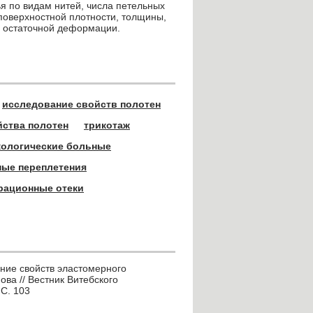
я по видам нитей, числа петельных
 поверхностной плотности, толщины,
, остаточной деформации.
исследование свойств полотен
йства полотен
трикотаж
кологические больные
ные переплетения
рационные отеки
ание свойств эластомерного
ова // Вестник Витебского
 С. 103