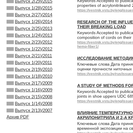
Keywords Accepted to publica
Выпуск 2(29)/2015
properties of acrylonitrilea
Выпуск 1(28)/2015
https://vestnik.vstu.by/eng/issu
Выпуск 2(27)/2014
Выпуск 1(26)/2014
RESEARCH OF THE INFLU
THEIR BREAKING LOAD
Выпуск 2(25)/2013
Keywords Accepted to publica
Выпуск 1(24)/2013
composition of cords on the
Выпуск 2(23)/2012
https://vestnik.vstu.by/eng/issu
hemp-fiber1/
Выпуск 1(22)/2012
Выпуск 2(21)/2011
ИССЛЕДОВАНИЕ МЕТОДИК
Выпуск 1(20)/2011
Ключевые слова Дата приня
оценки прочности ниточных
Выпуск 2(19)/2010
https://vestnik.vstu.by/rus/issu
Выпуск 1(18)/2010
Выпуск 2(17)/2009
A STUDY OF METHODS FOR
Выпуск 1(16)/2009
Keywords Accepted to publica
joints in shoe uppers UDC 6
Выпуск 2(15)/2008
https://vestnik.vstu.by/eng/issu
Выпуск 1(14)/2008
Выпуск 2(13)/2007
ВЛИЯНИЕ ТЕМПЕРАТУРНО
Архив PDF
АКРИЛОНИТРИЛА И 2-А 
Ключевые слова Дата приня
временной экспозиции на с