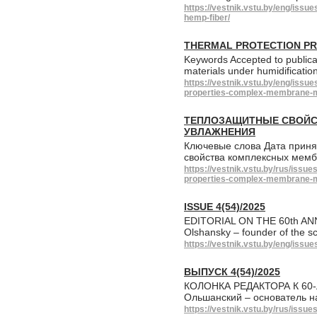
https://vestnik.vstu.by/eng/issu
hemp-fiber/
THERMAL PROTECTION PR
Keywords Accepted to public
materials under humidificat
https://vestnik.vstu.by/eng/issu
properties-complex-membrane-m
ТЕПЛОЗАЩИТНЫЕ СВОЙС
УВЛАЖНЕНИЯ
Ключевые слова Дата приня
свойства комплексных мемб
https://vestnik.vstu.by/rus/issue
properties-complex-membrane-m
ISSUE 4(54)/2025
EDITORIAL ON THE 60th ANNI
Olshansky – founder of the sci
https://vestnik.vstu.by/eng/issue
ВЫПУСК 4(54)/2025
КОЛОНКА РЕДАКТОРА К 60-
Ольшанский – основатель 
https://vestnik.vstu.by/rus/issue