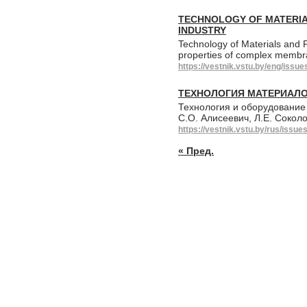
TECHNOLOGY OF MATERIA
INDUSTRY
Technology of Materials and 
properties of complex membr
https://vestnik.vstu.by/eng/issue
ТЕХНОЛОГИЯ МАТЕРИАЛО
Технология и оборудование
С.О. Алисеевич, Л.Е. Соколо
https://vestnik.vstu.by/rus/issue
« Пред.