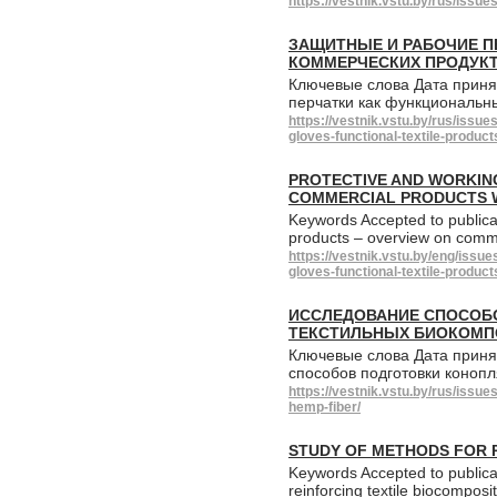
https://vestnik.vstu.by/rus/issu
ЗАЩИТНЫЕ И РАБОЧИЕ П
КОММЕРЧЕСКИХ ПРОДУК
Ключевые слова Дата приня
перчатки как функциональн
https://vestnik.vstu.by/rus/issu
gloves-functional-textile-product
PROTECTIVE AND WORKIN
COMMERCIAL PRODUCTS W
Keywords Accepted to publicat
products – overview on comme
https://vestnik.vstu.by/eng/issu
gloves-functional-textile-product
ИССЛЕДОВАНИЕ СПОСОБ
ТЕКСТИЛЬНЫХ БИОКОМП
Ключевые слова Дата приня
способов подготовки коноп
https://vestnik.vstu.by/rus/issu
hemp-fiber/
STUDY OF METHODS FOR P
Keywords Accepted to publica
reinforcing textile biocompo