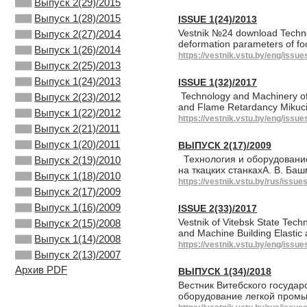
Выпуск 2(29)/2015
Выпуск 1(28)/2015
ISSUE 1(24)/2013
Vestnik №24 download Technol
Выпуск 2(27)/2014
deformation parameters of fo
Выпуск 1(26)/2014
https://vestnik.vstu.by/eng/issue
Выпуск 2(25)/2013
Выпуск 1(24)/2013
ISSUE 1(32)/2017
Technology and Machinery of L
Выпуск 2(23)/2012
and Flame Retardancy Mikuc
Выпуск 1(22)/2012
https://vestnik.vstu.by/eng/issue
Выпуск 2(21)/2011
Выпуск 1(20)/2011
ВЫПУСК 2(17)/2009
Технология и оборудовани
Выпуск 2(19)/2010
на ткацких станкахА. В. Ба
Выпуск 1(18)/2010
https://vestnik.vstu.by/rus/issue
Выпуск 2(17)/2009
Выпуск 1(16)/2009
ISSUE 2(33)/2017
Vestnik of Vitebsk State Tech
Выпуск 2(15)/2008
and Machine Building Elastic
Выпуск 1(14)/2008
https://vestnik.vstu.by/eng/issue
Выпуск 2(13)/2007
Архив PDF
ВЫПУСК 1(34)/2018
Вестник Витебского государ
оборудование легкой пром