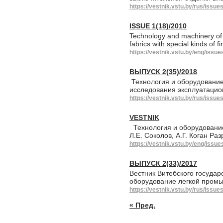
https://vestnik.vstu.by/rus/issue
ISSUE 1(18)/2010
Technology and machinery of 
fabrics with special kinds of 
https://vestnik.vstu.by/eng/issue
ВЫПУСК 2(35)/2018
Технология и оборудовани
исследования эксплуатацион
https://vestnik.vstu.by/rus/issue
VESTNIK
Технология и оборудование
Л.Е. Соколов, А.Г. Коган Ра
https://vestnik.vstu.by/eng/issue
ВЫПУСК 2(33)/2017
Вестник Витебского государ
оборудование легкой пром
https://vestnik.vstu.by/rus/issue
« Пред.