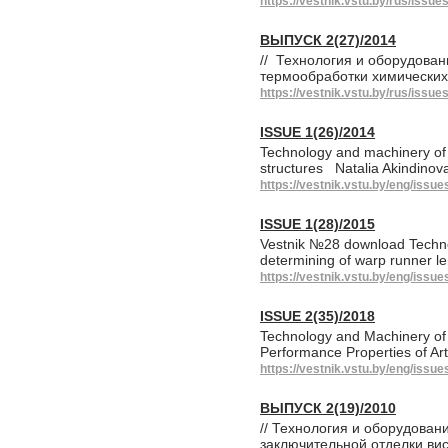
https://vestnik.vstu.by/rus/issue
ВЫПУСК 2(27)/2014
// Технология и оборудова
термообработки химических
https://vestnik.vstu.by/rus/issue
ISSUE 1(26)/2014
Technology and machinery of l
structures Natalia Akindino
https://vestnik.vstu.by/eng/issue
ISSUE 1(28)/2015
Vestnik №28 download Technol
determining of warp runner le
https://vestnik.vstu.by/eng/issue
ISSUE 2(35)/2018
Technology and Machinery of 
Performance Properties of Art
https://vestnik.vstu.by/eng/issue
ВЫПУСК 2(19)/2010
// Технология и оборудова
заключительной отделки вис